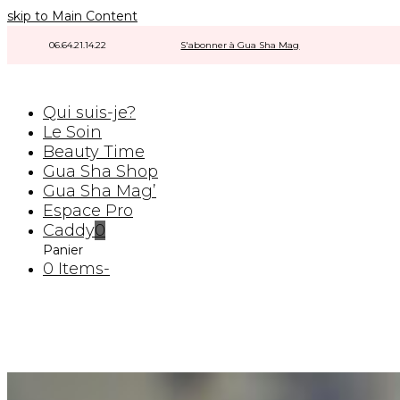
skip to Main Content
06.64.21.14.22
|
|
S'abonner à Gua Sha Mag
|
Qui suis-je?
Le Soin
Beauty Time
Gua Sha Shop
Gua Sha Mag’
Espace Pro
Caddy
0
Panier
0 Items
-