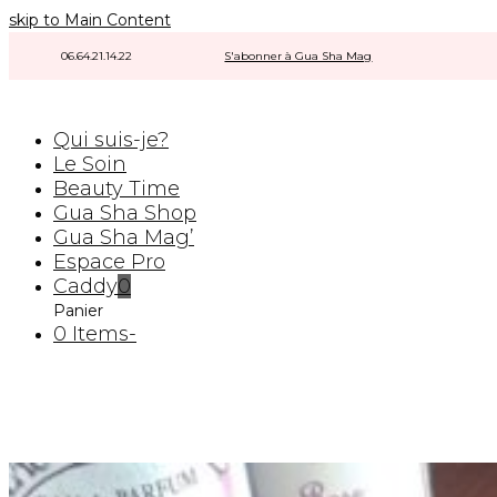
skip to Main Content
06.64.21.14.22
|
|
S'abonner à Gua Sha Mag
|
Qui suis-je?
Le Soin
Beauty Time
Gua Sha Shop
Gua Sha Mag’
Espace Pro
Caddy
0
Panier
0 Items
-