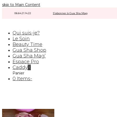
skip to Main Content
06.64.21.14.22
|
|
S'abonner à Gua Sha Mag
|
Qui suis-je?
Le Soin
Beauty Time
Gua Sha Shop
Gua Sha Mag’
Espace Pro
Caddy
0
Panier
0 Items
-